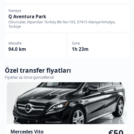
Nereye
Q Aventura Park
Okurcalar, Alparslan Türkeş Blv No:193, 07415 Alanya/Antalya,
Türkiye
Mesafe
Süre
94.0 km
1h 23m
Özel transfer fiyatları
Fiyatlar az önce güncellendi
€50
Mercedes Vito