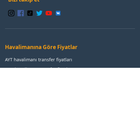
Havalimanına Göre Fiyatlar
AYT havalimanı transfer fiyatları
GZP havalimanı transfer fiyatları
IST havalimanı transfer fiyatları
SAW havalimanı transfer fiyatları
Popüler Destinasyonlar
Antalya transfer fiyatları
Manavgat transfer fiyatları