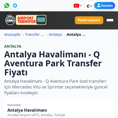
€
Panelim
Rezervasyon
Anasayfa
Transfer Fiyat Bilgileri
Antalya
Antalya Havalimani Q Aventura Park Transfer Fiyati
ANTALYA
Antalya Havalimanı - Q
Aventura Park Transfer
Fiyatı
Antalya Havalimanı - Q Aventura Park özel transferi
için Mercedes Vito ve Sprinter seçenekleriyle güncel
fiyatları inceleyin.
Nereden
Antalya Havalimanı
Antalya Airport (AYT), Antalya, Türkiye