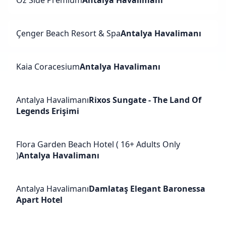
Oz Side Premium
Antalya Havalimanı
Çenger Beach Resort & Spa
Antalya Havalimanı
Kaia Coracesium
Antalya Havalimanı
Antalya Havalimanı
Rixos Sungate - The Land Of
Legends Erişimi
Flora Garden Beach Hotel ( 16+ Adults Only
)
Antalya Havalimanı
Antalya Havalimanı
Damlataş Elegant Baronessa
Apart Hotel