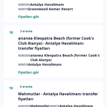
Antalya Havalimanı
NEREDEN
Greenwood Kemer Resort
NEREYE
Fiyatları gör
3 arama
18
ananea Kleopatra Beach (former Cook's
Club Alanya) - Antalya Havalimanı
transfer fiyatları
ananea Kleopatra Beach (former Cook's
NEREDEN
Club Alanya)
Antalya Havalimanı
NEREYE
Fiyatları gör
6 arama
19
Mahmutlar - Antalya Havalimanı transfer
fiyatları
Mahmutlar
Antalya Havalimanı
NEREDEN
NEREYE