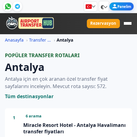
€
Panelim
Rezervasyon
Anasayfa
Transfer Fiyat Bilgileri
Antalya
POPÜLER TRANSFER ROTALARI
Antalya
Antalya için en çok aranan özel transfer fiyat
sayfalarını inceleyin. Mevcut rota sayısı: 572.
Tüm destinasyonlar
6 arama
1
Miracle Resort Hotel - Antalya Havalimanı
transfer fiyatları