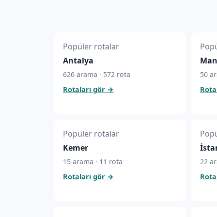
Popüler rotalar
Popü
Antalya
Man
626 arama · 572 rota
50 ar
Rotaları gör
→
Rota
Popüler rotalar
Popü
Kemer
İsta
15 arama · 11 rota
22 ar
Rotaları gör
→
Rota