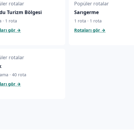
ler rotalar
Popüler rotalar
u Turizm Bölgesi
Sarıgerme
a · 1 rota
1 rota · 1 rota
ları gör
→
Rotaları gör
→
ler rotalar
k
ama · 40 rota
ları gör
→