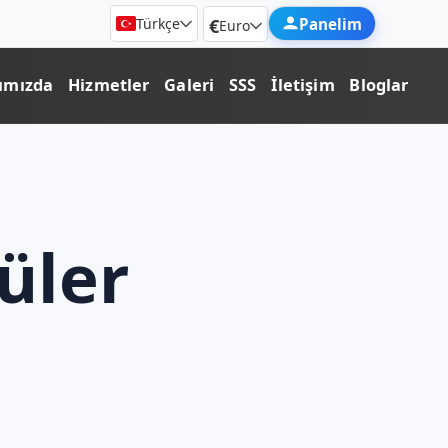
€
Panelim
Türkçe
Euro
ımızda
Hizmetler
Galeri
SSS
İletişim
Bloglar
üler