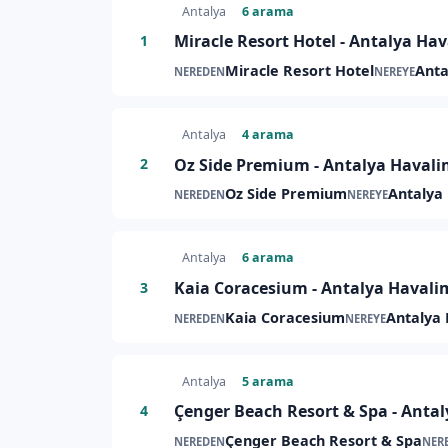
Antalya
6 arama
Miracle Resort Hotel - Antalya Hav
1
Miracle Resort Hotel
Anta
NEREDEN
NEREYE
Antalya
4 arama
Oz Side Premium - Antalya Havalim
2
Oz Side Premium
Antalya
NEREDEN
NEREYE
Antalya
6 arama
Kaia Coracesium - Antalya Havalim
3
Kaia Coracesium
Antalya 
NEREDEN
NEREYE
Antalya
5 arama
Çenger Beach Resort & Spa - Antaly
4
Çenger Beach Resort & Spa
NEREDEN
NER