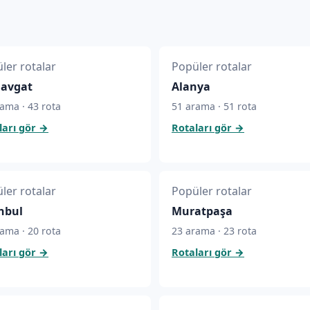
ler rotalar
Popüler rotalar
avgat
Alanya
ama · 43 rota
51 arama · 51 rota
ları gör
→
Rotaları gör
→
ler rotalar
Popüler rotalar
nbul
Muratpaşa
ama · 20 rota
23 arama · 23 rota
ları gör
→
Rotaları gör
→