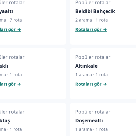
ler rotalar
Popüler rotalar
aaltı
Beldibi Bahçecik
ma · 7 rota
2 arama · 1 rota
ları gör
→
Rotaları gör
→
ler rotalar
Popüler rotalar
aklı
Altınkale
ma · 1 rota
1 arama · 1 rota
ları gör
→
Rotaları gör
→
ler rotalar
Popüler rotalar
ktaş
Döşemealtı
ma · 1 rota
1 arama · 1 rota