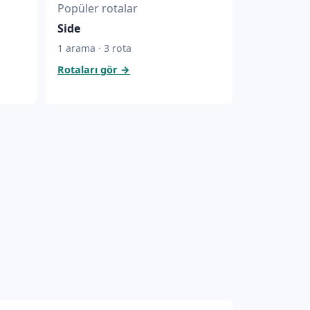
Popüler rotalar
Side
1 arama · 3 rota
Rotaları gör
→