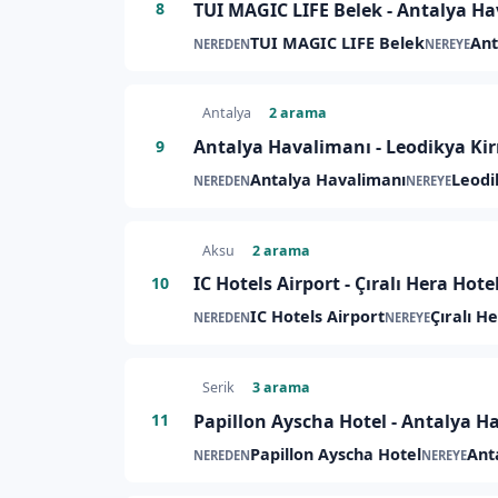
TUI MAGIC LIFE Belek - Antalya Hav
8
TUI MAGIC LIFE Belek
Ant
NEREDEN
NEREYE
Antalya
2 arama
Antalya Havalimanı - Leodikya Ki
9
Antalya Havalimanı
Leodi
NEREDEN
NEREYE
Aksu
2 arama
IC Hotels Airport - Çıralı Hera Hote
10
IC Hotels Airport
Çıralı H
NEREDEN
NEREYE
Serik
3 arama
Papillon Ayscha Hotel - Antalya Ha
11
Papillon Ayscha Hotel
Ant
NEREDEN
NEREYE