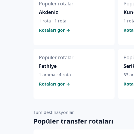
Popüler rotalar
Popü
Akdeniz
Kund
1 rota · 1 rota
1 rot
Rotaları gör
→
Rota
Popüler rotalar
Popü
Fethiye
Seri
1 arama · 4 rota
33 ar
Rotaları gör
→
Rota
Tüm destinasyonlar
Popüler transfer rotaları