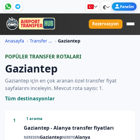
€
Panelim
Rezervasyon
Anasayfa
Transfer Fiyat Bilgileri
Gaziantep
POPÜLER TRANSFER ROTALARI
Gaziantep
Gaziantep için en çok aranan özel transfer fiyat
sayfalarını inceleyin. Mevcut rota sayısı: 1.
Tüm destinasyonlar
1 arama
1
Gaziantep - Alanya transfer fiyatları
Gaziantep
Alanya
NEREDEN
NEREYE