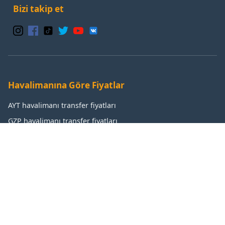
Bizi takip et
Havalimanına Göre Fiyatlar
AYT havalimanı transfer fiyatları
GZP havalimanı transfer fiyatları
IST havalimanı transfer fiyatları
SAW havalimanı transfer fiyatları
Popüler Destinasyonlar
Antalya transfer fiyatları
Manavgat transfer fiyatları