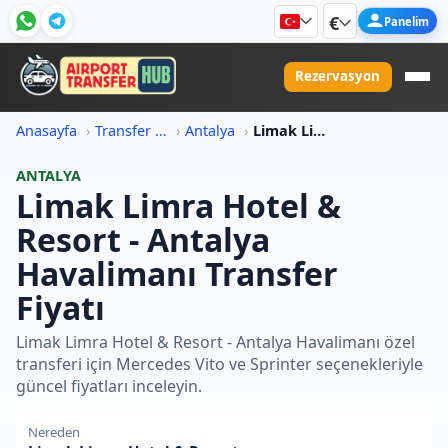
€
Panelim
Rezervasyon
Anasayfa
Transfer Fiyat Bilgileri
Antalya
Limak Limra Hotel Resort Antalya Havalimani Transfer Fiyati
ANTALYA
Limak Limra Hotel &
Resort - Antalya
Havalimanı Transfer
Fiyatı
Limak Limra Hotel & Resort - Antalya Havalimanı özel
transferi için Mercedes Vito ve Sprinter seçenekleriyle
güncel fiyatları inceleyin.
Nereden