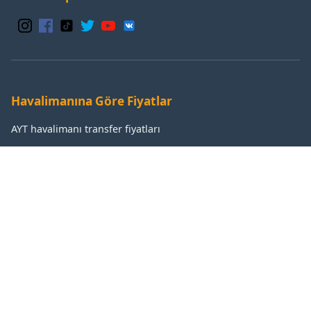
Havalimanına Göre Fiyatlar
AYT havalimanı transfer fiyatları
GZP havalimanı transfer fiyatları
IST havalimanı transfer fiyatları
SAW havalimanı transfer fiyatları
Popüler Destinasyonlar
Antalya transfer fiyatları
Manavgat transfer fiyatları