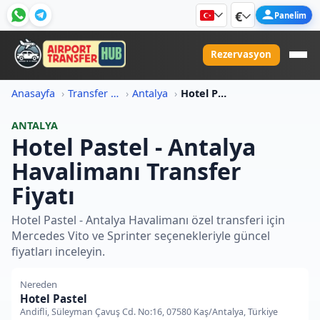
€
Panelim
Rezervasyon
Anasayfa
Transfer Fiyat Bilgileri
Antalya
Hotel Pastel Antalya Havalimani Transfer Fiyati
ANTALYA
Hotel Pastel - Antalya
Havalimanı Transfer
Fiyatı
Hotel Pastel - Antalya Havalimanı özel transferi için
Mercedes Vito ve Sprinter seçenekleriyle güncel
fiyatları inceleyin.
Nereden
Hotel Pastel
Andifli, Süleyman Çavuş Cd. No:16, 07580 Kaş/Antalya, Türkiye