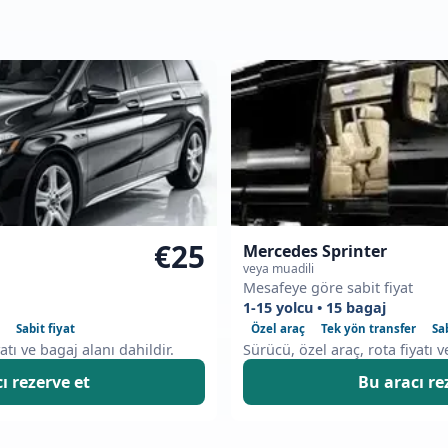
€25
Mercedes Sprinter
veya muadili
Mesafeye göre sabit fiyat
1-15 yolcu • 15 bagaj
Sabit fiyat
Özel araç
Tek yön transfer
Sa
atı ve bagaj alanı dahildir.
Sürücü, özel araç, rota fiyatı v
ı rezerve et
Bu aracı re