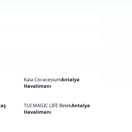
Kaia Coracesium
Antalya
Havalimanı
taş
TUI MAGIC LIFE Belek
Antalya
Havalimanı