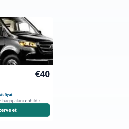
€40
bit fiyat
e bagaj alanı dahildir.
zerve et