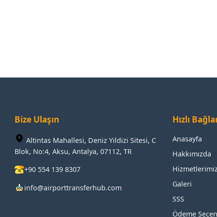
Bize Ulaşın
Hızlı Bağla
Anasayfa
Altintas Mahallesi, Deniz Yildizi Sitesi, C
Blok, No:4, Aksu, Antalya, 07112, TR
Hakkımızda
Hizmetlerimi
+90 554 139 8307
Galeri
info@airporttransferhub.com
SSS
Ödeme Seçen