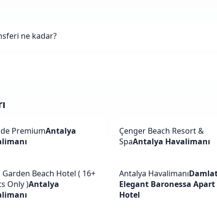
nsferi ne kadar?
rı
ide Premium
Antalya
Çenger Beach Resort &
alimanı
Spa
Antalya Havalimanı
a Garden Beach Hotel ( 16+
Antalya Havalimanı
Damla
s Only )
Antalya
Elegant Baronessa Apart
alimanı
Hotel