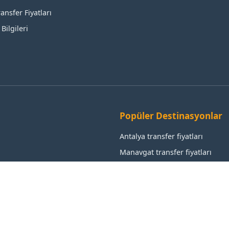
ansfer Fiyatları
Bilgileri
Popüler Destinasyonlar
Antalya transfer fiyatları
Manavgat transfer fiyatları
Alanya transfer fiyatları
Aksu transfer fiyatları
Kemer transfer fiyatları
İstanbul transfer fiyatları