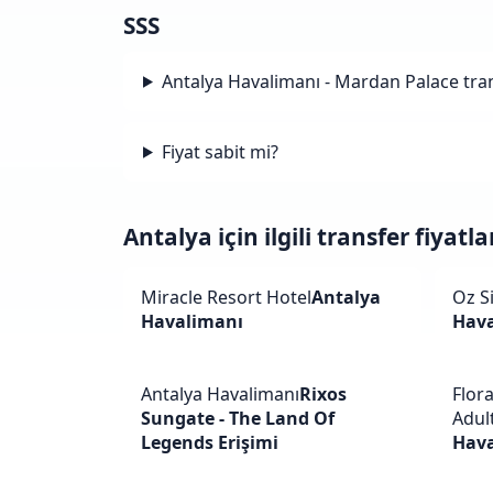
SSS
Antalya Havalimanı - Mardan Palace tra
Fiyat sabit mi?
Antalya için ilgili transfer fiyatla
Miracle Resort Hotel
Antalya
Oz S
Havalimanı
Hav
Antalya Havalimanı
Rixos
Flor
Sungate - The Land Of
Adult
Legends Erişimi
Hav