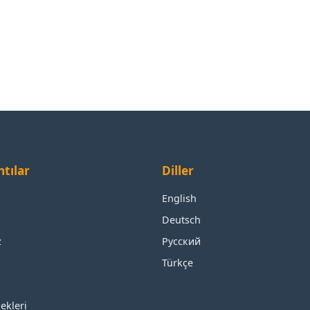
ntılar
Diller
English
Deutsch
z
Русский
Türkçe
ekleri