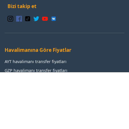
Bizi takip et
Havalimanına Göre Fiyatlar
AYT havalimanı transfer fiyatları
GZP havalimanı transfer fiyatları
IST havalimanı transfer fiyatları
SAW havalimanı transfer fiyatları
Popüler Destinasyonlar
Antalya transfer fiyatları
Manavgat transfer fiyatları