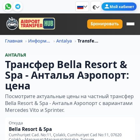
€
Мой кабинет
Бронировать
Главная
Информация о ценах на трансфер
Antalya
Transfer Iz Bella Resort Spa V Antalya Aeroport Tsena
АНТАЛЬЯ
Трансфер Bella Resort &
Spa - Анталья Аэропорт:
цена
Посмотрите актуальные цены на частный трансфер
Bella Resort & Spa - Анталья Аэропорт с вариантами
Mercedes Vito и Sprinter.
Откуда
Bella Resort & Spa
Cumhuriyet Cad. No:11, Çolaklı, Cumhuriyet Cad No:11, 07620
Çolaklı – Manavgat/Manavgat/Antalya, Турция