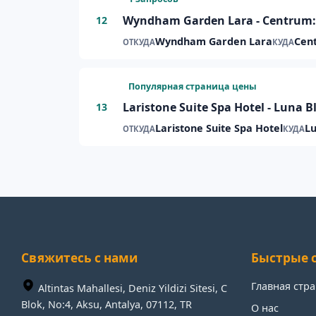
Wyndham Garden Lara - Centrum
12
Wyndham Garden Lara
Cen
ОТКУДА
КУДА
Популярная страница цены
Laristone Suite Spa Hotel - Luna 
13
Laristone Suite Spa Hotel
Lu
ОТКУДА
КУДА
Свяжитесь с нами
Быстрые 
Главная стр
Altintas Mahallesi, Deniz Yildizi Sitesi, C
Blok, No:4, Aksu, Antalya, 07112, TR
О нас