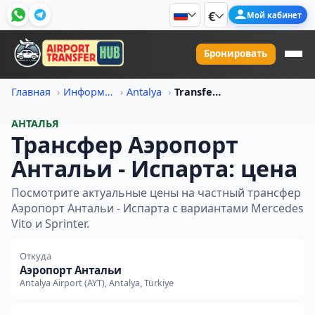
€
Мой кабинет
Бронировать
Главная
Информация о ценах на трансфер
Antalya
Transfer Iz Aeroport Antali V Isparta Tsena
АНТАЛЬЯ
Трансфер Аэропорт
Антальи - Испарта: цена
Посмотрите актуальные цены на частный трансфер
Аэропорт Антальи - Испарта с вариантами Mercedes
Vito и Sprinter.
Откуда
Аэропорт Антальи
Antalya Airport (AYT), Antalya, Türkiye