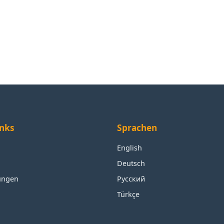
inks
Sprachen
English
Deutsch
ungen
Русский
Türkçe