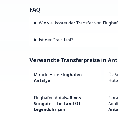
FAQ
Wie viel kostet der Transfer von Flugha
Ist der Preis fest?
Verwandte Transferpreise in Ant
Miracle Hotel
Flughafen
Öz S
Antalya
Hote
Flughafen Antalya
Rixos
Flor
Sungate - The Land Of
Adult
Legends Erişimi
Anta