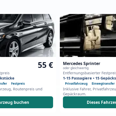
55 €
Mercedes Sprinter
oder gleichwertig
tpreis
Entfernungsbasierter Festprei
ckstücke
1-15 Passagiere • 15 Gepäck
nsfer
Festpreis
Privatfahrzeug
Einwegtransfer
ahrzeug, Routenpreis und
Inklusive Fahrer, Privatfahrz
Gepäckraum.
hrzeug buchen
Dieses Fahrz