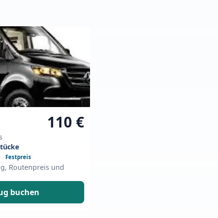
110 €
s
stücke
Festpreis
eug, Routenpreis und
eug buchen