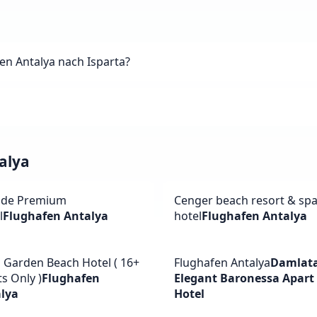
fen Antalya nach Isparta?
alya
ide Premium
Cenger beach resort & sp
l
Flughafen Antalya
hotel
Flughafen Antalya
a Garden Beach Hotel ( 16+
Flughafen Antalya
Damlat
s Only )
Flughafen
Elegant Baronessa Apart
lya
Hotel