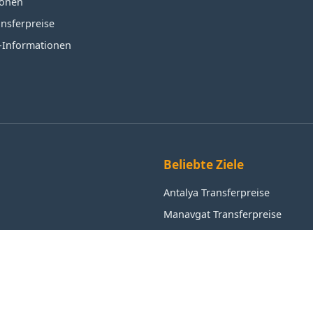
ionen
ansferpreise
s-Informationen
Beliebte Ziele
Antalya Transferpreise
Manavgat Transferpreise
Alanya Transferpreise
Aksu Transferpreise
Kemer Transferpreise
Istanbul Transferpreise