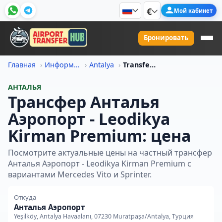
€
Мой кабинет
Бронировать
Главная
Информация о ценах на трансфер
Antalya
Transfer Iz Antalya Aeroport V Leodikya Kirman Premium Tsena
АНТАЛЬЯ
Трансфер Анталья
Аэропорт - Leodikya
Kirman Premium: цена
Посмотрите актуальные цены на частный трансфер
Анталья Аэропорт - Leodikya Kirman Premium с
вариантами Mercedes Vito и Sprinter.
Откуда
Анталья Аэропорт
Yeşilköy, Antalya Havaalanı, 07230 Muratpaşa/Antalya, Турция