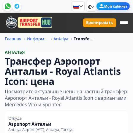
€
Мой кабинет
Бронировать
Главная
Информация о ценах на трансфер
Antalya
Transfer Iz Aeroport Antali V Royal Atlantis Icon Tsena
АНТАЛЬЯ
Трансфер Аэропорт
Антальи - Royal Atlantis
Icon: цена
Посмотрите актуальные цены на частный трансфер
Аэропорт Антальи - Royal Atlantis Icon с вариантами
Mercedes Vito и Sprinter.
Откуда
Аэропорт Антальи
Antalya Airport (AYT), Antalya, Türkiye