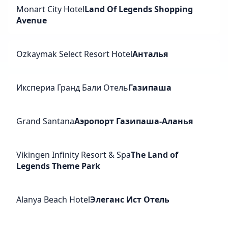
Monart City Hotel
Land Of Legends Shopping
Avenue
Ozkaymak Select Resort Hotel
Анталья
Икспериа Гранд Бали Отель
Газипаша
Grand Santana
Аэропорт Газипаша-Аланья
Vikingen Infinity Resort & Spa
The Land of
Legends Theme Park
Alanya Beach Hotel
Элеганс Ист Отель