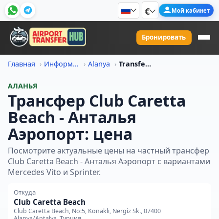
€
Мой кабинет
Бронировать
Главная
Информация о ценах на трансфер
Alanya
Transfer Iz Club Caretta Beach V Antalya Aeroport Tsena
АЛАНЬЯ
Трансфер Club Caretta
Beach - Анталья
Аэропорт: цена
Посмотрите актуальные цены на частный трансфер
Club Caretta Beach - Анталья Аэропорт с вариантами
Mercedes Vito и Sprinter.
Откуда
Club Caretta Beach
Club Caretta Beach, No:5, Konaklı, Nergiz Sk., 07400
Alanya/Antalya, Турция