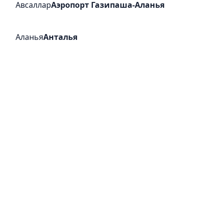
Авсаллар
Аэропорт Газипаша-Аланья
Аланья
Анталья