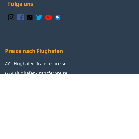
Folge uns
Preise nach Flughafen
AYT Flughafen-Transferpreise
GZP Flughafen-Transferpreise
IST Flughafen-Transferpreise
SAW Flughafen-Transferpreise
Beliebte Ziele
Antalya Transferpreise
Manavgat Transferpreise