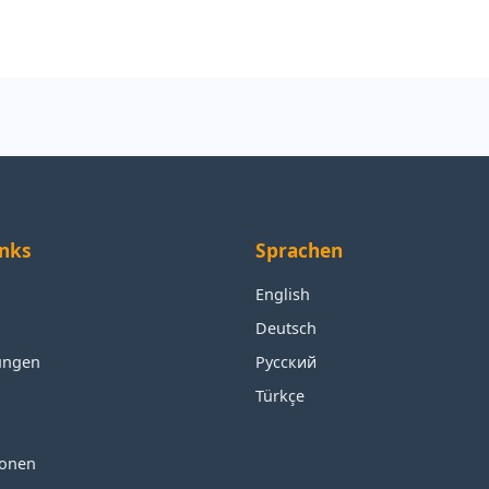
inks
Sprachen
English
Deutsch
ungen
Русский
Türkçe
ionen