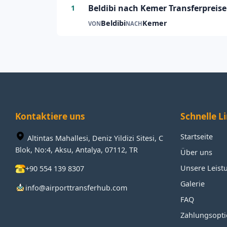
Beldibi nach Kemer Transferpreise
1
Beldibi
Kemer
VON
NACH
Kontaktiere uns
Schnelle L
Startseite
Altintas Mahallesi, Deniz Yildizi Sitesi, C
Blok, No:4, Aksu, Antalya, 07112, TR
Über uns
Unsere Leist
+90 554 139 8307
Galerie
info@airporttransferhub.com
FAQ
Zahlungsopt