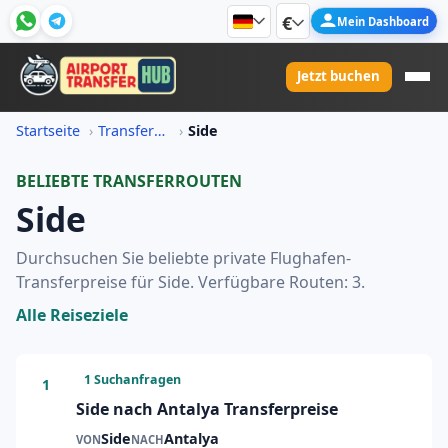
€
Mein Dashboard
Jetzt buchen
Startseite
Transferpreis-Informationen
Side
BELIEBTE TRANSFERROUTEN
Side
Durchsuchen Sie beliebte private Flughafen-
Transferpreise für Side. Verfügbare Routen: 3.
Alle Reiseziele
1 Suchanfragen
1
Side nach Antalya Transferpreise
Side
Antalya
VON
NACH