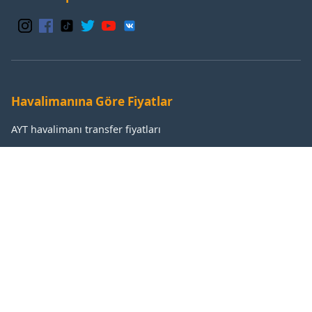
Havalimanına Göre Fiyatlar
AYT havalimanı transfer fiyatları
GZP havalimanı transfer fiyatları
IST havalimanı transfer fiyatları
SAW havalimanı transfer fiyatları
Popüler Destinasyonlar
Antalya transfer fiyatları
Manavgat transfer fiyatları