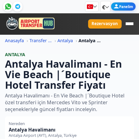
€
Panelim
Rezervasyon
Anasayfa
Transfer Fiyat Bilgileri
Antalya
Antalya Havalimani En Vie Beach Boutique Hotel Transfer Fiyati
ANTALYA
Antalya Havalimanı - En
Vie Beach |´Boutique
Hotel Transfer Fiyatı
Antalya Havalimanı - En Vie Beach |´Boutique Hotel
özel transferi için Mercedes Vito ve Sprinter
seçenekleriyle güncel fiyatları inceleyin.
Nereden
Antalya Havalimanı
Antalya Airport (AYT), Antalya, Türkiye