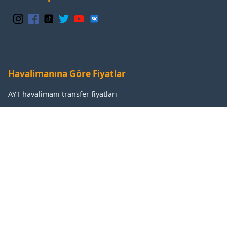
Havalimanına Göre Fiyatlar
AYT havalimanı transfer fiyatları
GZP havalimanı transfer fiyatları
IST havalimanı transfer fiyatları
SAW havalimanı transfer fiyatları
Popüler Destinasyonlar
Antalya transfer fiyatları
Manavgat transfer fiyatları