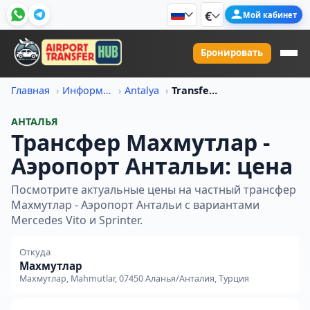
€
Мой кабинет
Бронировать
Главная
Информация о ценах на трансфер
Antalya
Transfer Iz Makhmutlar V Aeroport Antali Tsena
АНТАЛЬЯ
Трансфер Махмутлар -
Аэропорт Антальи: цена
Посмотрите актуальные цены на частный трансфер
Махмутлар - Аэропорт Антальи с вариантами
Mercedes Vito и Sprinter.
Откуда
Махмутлар
Махмутлар, Mahmutlar, 07450 Аланья/Анталия, Турция