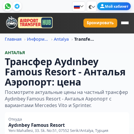
€
Мой кабинет
Бронировать
Главная
Информация о ценах на трансфер
Antalya
Transfer Iz Aydinbey Famous Resort V Antalya Aeroport Tsena
АНТАЛЬЯ
Трансфер Aydınbey
Famous Resort - Анталья
Аэропорт: цена
Посмотрите актуальные цены на частный трансфер
Aydınbey Famous Resort - Анталья Аэропорт с
вариантами Mercedes Vito и Sprinter.
Откуда
Aydınbey Famous Resort
Yeni Mahallesi, 33. Sk. No:51, 07552 Serik/Antalya, Турция