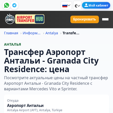
€
Мой кабинет
Бронировать
Главная
Информация о ценах на трансфер
Antalya
Transfer Iz Aeroport Antali V Granada City Residence Tsena
АНТАЛЬЯ
Трансфер Аэропорт
Антальи - Granada City
Residence: цена
Посмотрите актуальные цены на частный трансфер
Аэропорт Антальи - Granada City Residence с
вариантами Mercedes Vito и Sprinter.
Откуда
Аэропорт Антальи
Antalya Airport (AYT), Antalya, Türkiye