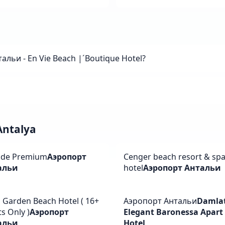
льи - En Vie Beach |´Boutique Hotel?
ntalya
ide Premium
Аэропорт
Cenger beach resort & sp
альи
hotel
Аэропорт Антальи
a Garden Beach Hotel ( 16+
Аэропорт Антальи
Damla
s Only )
Аэропорт
Elegant Baronessa Apart
альи
Hotel