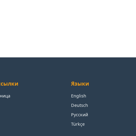
ссылки
Языки
аница
English
Deutsch
Русский
Türkçe