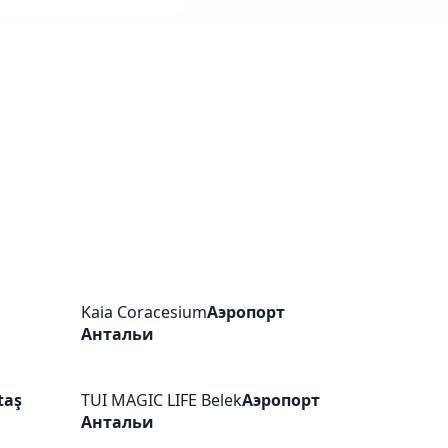
a
Kaia Coracesium
Аэропорт
Антальи
taş
TUI MAGIC LIFE Belek
Аэропорт
Антальи