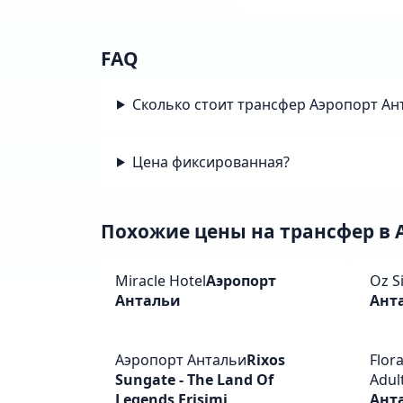
FAQ
Сколько стоит трансфер Аэропорт Анта
Цена фиксированная?
Похожие цены на трансфер в A
Miracle Hotel
Аэропорт
Oz S
Антальи
Ант
Аэропорт Антальи
Rixos
Flor
Sungate - The Land Of
Adult
Legends Erişimi
Ант