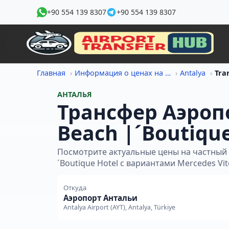
+90 554 139 8307
+90 554 139 8307
Главная
Информация о ценах на трансфер
Antalya
АНТАЛЬЯ
Трансфер Аэропо
Beach |´Boutique
Посмотрите актуальные цены на частный т
´Boutique Hotel с вариантами Mercedes Vito
Откуда
Аэропорт Антальи
Antalya Airport (AYT), Antalya, Türkiye