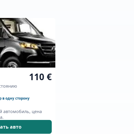
110 €
стоянию
р в одну сторону
й автомобиль, цена
а.
ать авто