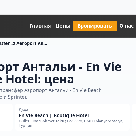
Главная
Цены
Бронировать
О нас
Transfer Iz Aeroport Antali V En Vie Beach Boutique Hotel Tsena
рт Антальи - En Vie
 Hotel: цена
рансфер Аэропорт Антальи - En Vie Beach |
 и Sprinter.
Куда
En Vie Beach |´Boutique Hotel
Güller Pınarı, Ahmet Tokuş Blv. 22/A, 07400 Alanya/Antalya,
Турция