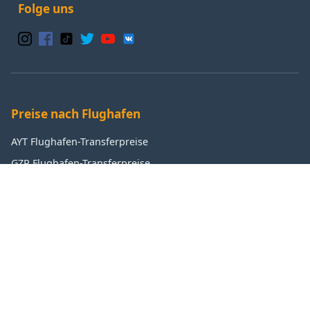
Folge uns
Preise nach Flughafen
AYT Flughafen-Transferpreise
GZP Flughafen-Transferpreise
IST Flughafen-Transferpreise
SAW Flughafen-Transferpreise
Beliebte Ziele
Antalya Transferpreise
Manavgat Transferpreise